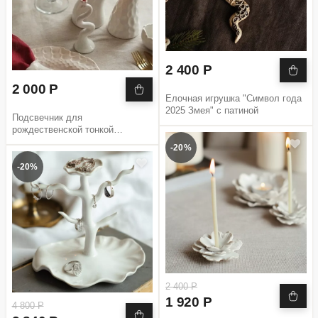
2 400 Р
2 000 Р
Елочная игрушка "Символ года
2025 Змея" с патиной
Подсвечник для
рождественской тонкой
церковной свечи Змея 2025
-20%
-20%
2 400 Р
1 920 Р
4 800 Р