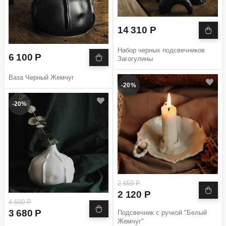
14 310 Р
Набор черных подсвечников
6 100 Р
Загогулины
Ваза Черный Жемчуг
-20%
-20%
2 650 Р
2 120 Р
4 600 Р
3 680 Р
Подсвечник с ручкой "Белый
Жемчуг"