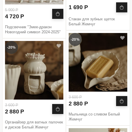
1 690 Р
5 900 Р
4 720 Р
Стакан для зубных щеток
Белый Жемчуг
Подсвечник "Змее-дракон
Новогодний символ 2024-2025"
-20%
-20%
3 600 Р
2 880 Р
3 600 Р
2 880 Р
Мыльница со сливом Белый
Жемчуг
Органайзер для ватных палочек
и дисков Белый Жемчуг