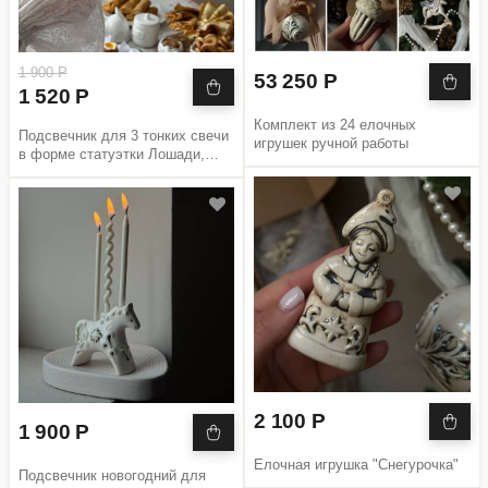
1 900 Р
53 250 Р
1 520 Р
Комплект из 24 елочных
Подсвечник для 3 тонких свечи
игрушек ручной работы
в форме статуэтки Лошади,
белый
2 100 Р
1 900 Р
Елочная игрушка "Снегурочка"
Подсвечник новогодний для