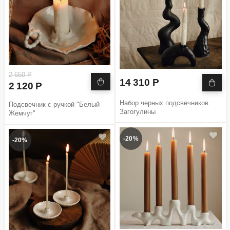
2 650 Р
14 310 Р
2 120 Р
Набор черных подсвечников
Подсвечник с ручкой "Белый
Загогулины
Жемчуг"
-20%
-20%