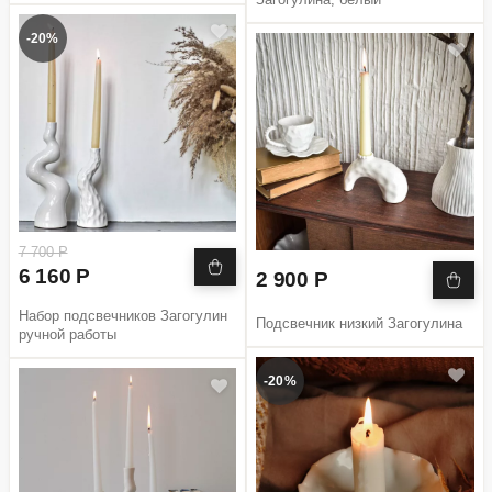
-20%
7 700 Р
6 160 Р
2 900 Р
Набор подсвечников Загогулин
Подсвечник низкий Загогулина
ручной работы
-20%