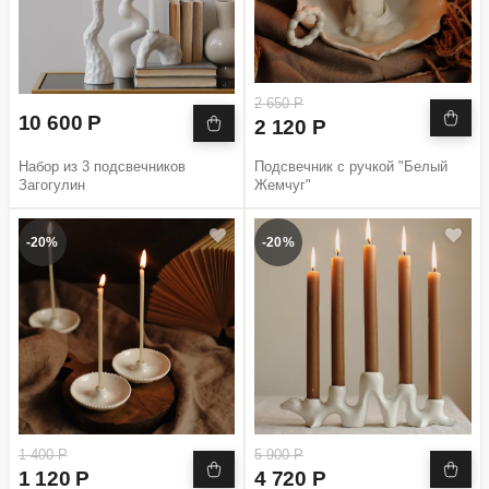
2 650 Р
10 600 Р
2 120 Р
Набор из 3 подсвечников
Подсвечник с ручкой "Белый
Загогулин
Жемчуг"
-20%
-20%
1 400 Р
5 900 Р
1 120 Р
4 720 Р