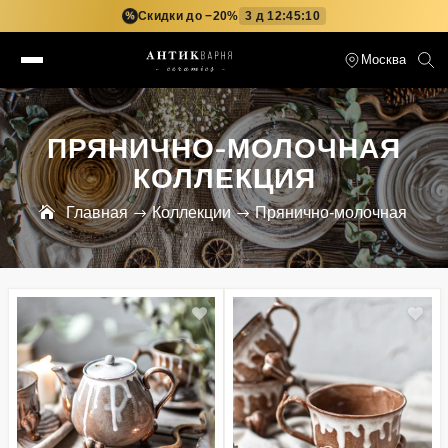
%
Скидки до −20%
3 д 12:45:09
Москва
ПРЯНИЧНО-МОЛОЧНАЯ
КОЛЛЕКЦИЯ
Главная
Коллекции
Прянично-молочная