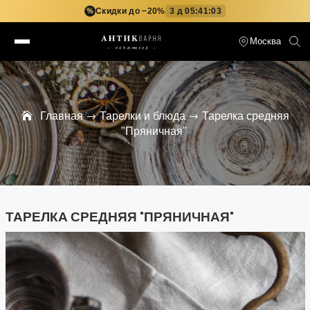
Скидки до −20%
3 д 05:41:02
%
Москва
Главная
Тарелки и блюда
Тарелка средняя
"Пряничная"
ТАРЕЛКА СРЕДНЯЯ "ПРЯНИЧНАЯ"