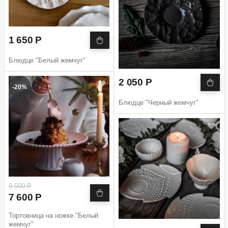
1 650 Р
Блюдце "Белый жемчуг"
2 050 Р
-20%
Блюдце "Черный жемчуг"
9 500 Р
7 600 Р
Тортовница на ножке "Белый
жемчуг"