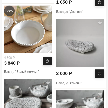
1 650 Р
-20%
Блюдце "Дзенарт"
4 800 Р
3 840 Р
Блюдо "Белый жемчуг"
2 000 Р
Блюдце "камень"