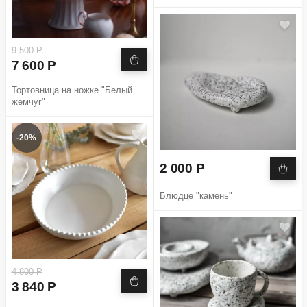
9 500 Р
7 600 Р
Тортовница на ножке "Белый
жемчуг"
-20%
2 000 Р
Блюдце "камень"
4 800 Р
3 840 Р