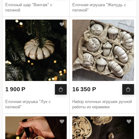
Елочный шар "Винтаж" с
Елочная игрушка "Желудь с
патиной
патиной"
1 900 Р
16 350 Р
Елочная игрушка "Лук с
Набор елочных игрушек ручной
патиной"
работы из керамики