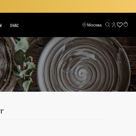
Москва
М
О НАС
Г