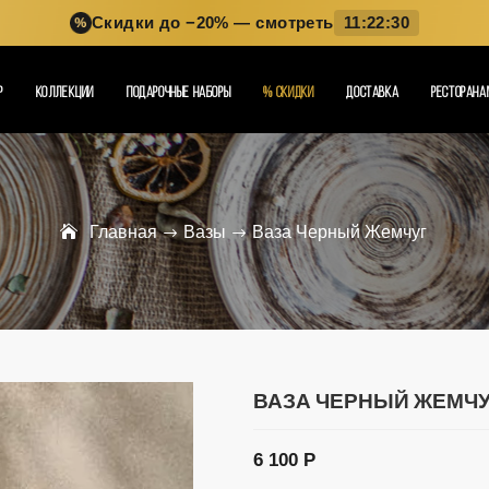
%
Скидки до −20%
— смотреть
11:22:29
%
Р
КОЛЛЕКЦИИ
ПОДАРОЧНЫЕ НАБОРЫ
СКИДКИ
ДОСТАВКА
РЕСТОРАНА
Главная
Вазы
Ваза Черный Жемчуг
ВАЗА ЧЕРНЫЙ ЖЕМЧУ
6 100 Р