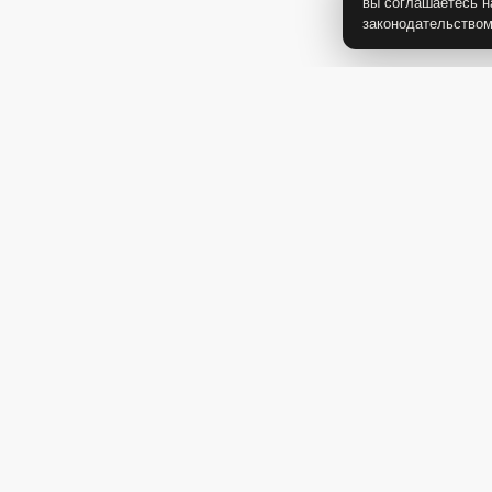
вы соглашаетесь н
законодательство
4 800 Р
2 900 Р
Подсвечник высокий
Подсвечник средний
Загогулина
Загогулина, белый
-20%