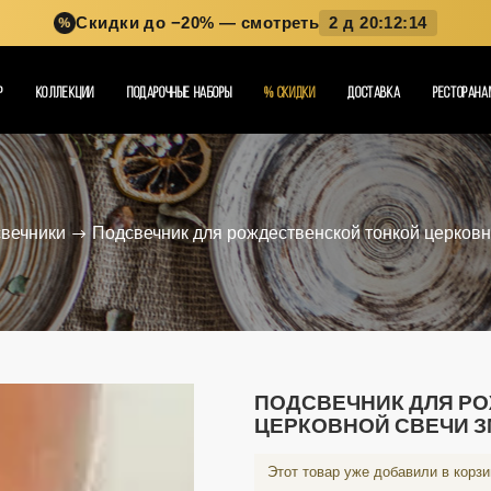
Скидки до −20%
— смотреть
2 д 20:12:13
%
Р
КОЛЛЕКЦИИ
ПОДАРОЧНЫЕ НАБОРЫ
%
СКИДКИ
ДОСТАВКА
РЕСТОРАНА
вечники
Подсвечник для рождественской тонкой церковн
ПОДСВЕЧНИК ДЛЯ Р
ЦЕРКОВНОЙ СВЕЧИ З
Этот товар уже добавили в корз