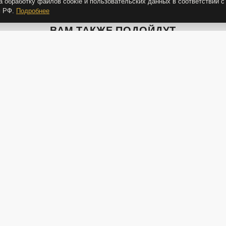
а обработку файлов cookie и пользовательских данных в соответствии с
м РФ.
Подробнее
ВАМ ТАКЖЕ ПОДОЙДУТ
-20%
7 700 Р
2 900 Р
10
6 160 Р
Подсвечник низкий
Набо
Набор подсвечников
Загогулина
Заго
Загогулин ручной работы
-20%