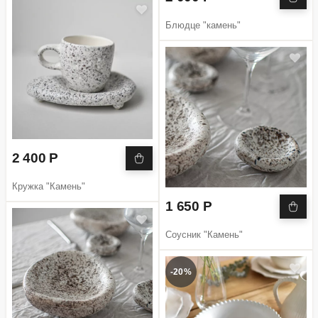
Блюдце "камень"
2 400 Р
Кружка "Камень"
1 650 Р
Соусник "Камень"
-20%