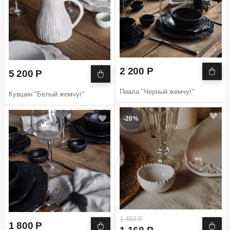
2 200 Р
5 200 Р
Пиала "Черный жемчуг"
Кувшин "Белый жемчуг"
-20%
1 450 Р
1 800 Р