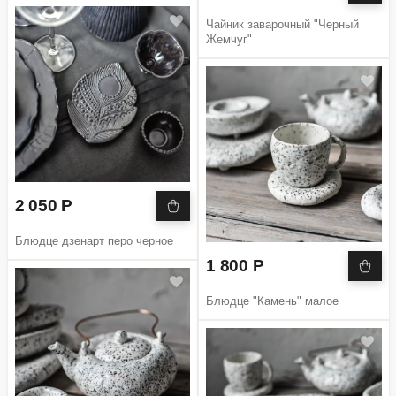
Чайник заварочный "Черный
Жемчуг"
2 050 Р
Блюдце дзенарт перо черное
1 800 Р
Блюдце "Камень" малое