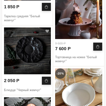
1 850 Р
Тарелка средняя "Белый
жемчуг"
9 500 Р
7 600 Р
Тортовница на ножке "Белый
жемчуг"
-20%
2 050 Р
Блюдце "Черный жемчуг"