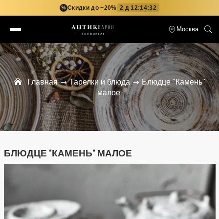
Скидки до −20%
2 д 12:14:32
%
Москва
Главная
Тарелки и блюда
Блюдце "Камень"
малое
БЛЮДЦЕ "КАМЕНЬ" МАЛОЕ