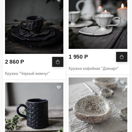
1 950 Р
2 860 Р
Кружка кофейная "Дзенарт"
Кружка "Черный жемчуг"