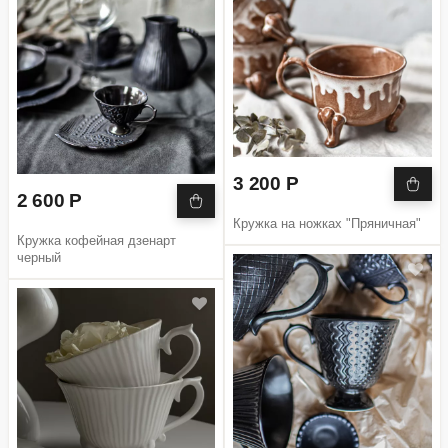
3 200 Р
2 600 Р
Кружка на ножках "Пряничная"
Кружка кофейная дзенарт
черный