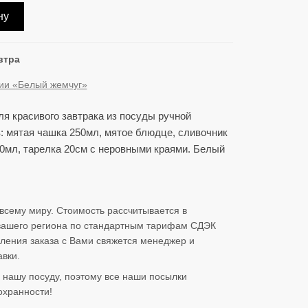
ну
втра
ции «Белый жемчуг»
ля красивого завтрака из посуды ручной
в: мятая чашка 250мл, мятое блюдце, сливочник
50мл, тарелка 20см с неровными краями. Белый
всему миру. Стоимость рассчитывается в
 вашего региона по стандартным тарифам СДЭК
ления заказа с Вами свяжется менеджер и
вки.
нашу посуду, поэтому все наши посылки
охранности!