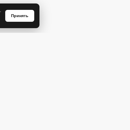
,
Принять
0%
-20%
0 Р
1 450 Р
600 Р
1 160 Р
овница на ножке
Соусник "Белый жемчуг"
лый жемчуг"
-20%