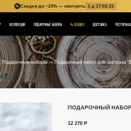
Скидки до −20%
— смотреть
1 д 17:02:19
%
Р
КОЛЛЕКЦИИ
ПОДАРОЧНЫЕ НАБОРЫ
%
СКИДКИ
ДОСТАВКА
РЕСТОРАНА
Подарочные наборы
Подарочный набор для завтрака "
ПОДАРОЧНЫЙ НАБОР 
12 270 Р