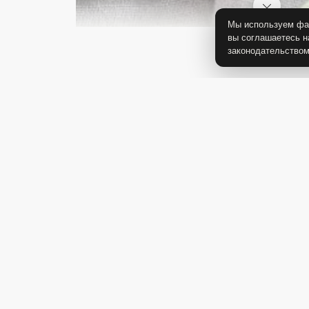
Мы используем фай
вы соглашаетесь н
законодательство
2 200 Р
1 850 Р
Кружка "Белый жемчуг"
Тарелка средняя "Бел
жемчуг"