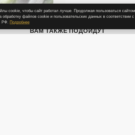
лы cookie, чтобы сайт работал лучше. Продолжая пользоваться сайтом
а обработку файлов cookie и пользовательских данных в соответствии с
м РФ.
Подробнее
ВАМ ТАКЖЕ ПОДОЙДУТ
-2
9 50
1 650 Р
1 650 Р
7 
ый
Блюдце "Белый жемчуг"
Пиала "Белый жемчуг"
Торт
"Бе