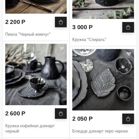
2 200 Р
3 000 Р
Пиала "Черный жемчуг"
Кружка "Спираль"
2 600 Р
2 050 Р
Кружка кофейная дзенарт
черный
Блюдце дзенарт перо черное