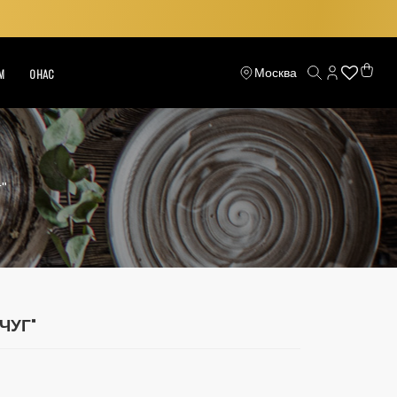
Москва
М
О НАС
"
ЧУГ"