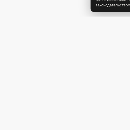
законодательство
-20%
1 450 Р
1 650 Р
1 160 Р
Пиала "Белый жемчуг"
Соусник "Белый жемчу