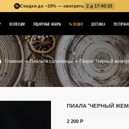
Скидки до −20%
— смотреть
2 д 17:40:21
%
Р
КОЛЛЕКЦИИ
ПОДАРОЧНЫЕ НАБОРЫ
%
СКИДКИ
ДОСТАВКА
РЕСТОРАНА
Главная
Пиалы и салатницы
Пиала "Черный жемчуг
ПИАЛА "ЧЕРНЫЙ ЖЕМ
2 200 Р