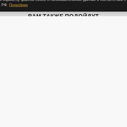
м РФ.
Подробнее
ВАМ ТАКЖЕ ПОДОЙДУТ
1 800 Р
1 650 Р
4 
Соусник "Черный жемчуг"
Соусник "Крафт" с ручкой
Сал
г"
раку