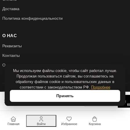
Доставка
Политика конфиденциальности
О НАС
Реквизиты
Контакты
О нас
Мы используем файлы cookie, чтобы сайт работал лучше.
Продолжая пользоваться сайтом, вы соглашаетесь на
обработку файлов cookie и пользовательских данных в
соответствии с законодательством РФ.
Подробнее
© 2026 Антикварня
Принять
Над сайтом работали
quadruple.dev
−
+
1 900 Р
к
Главная
Войти
Избранное
Корзина