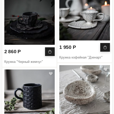
1 950 Р
2 860 Р
Кружка кофейная "Дзенарт"
Кружка "Черный жемчуг"