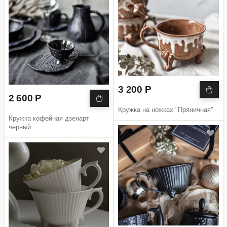
3 200 Р
2 600 Р
Кружка на ножках "Пряничная"
Кружка кофейная дзенарт
черный