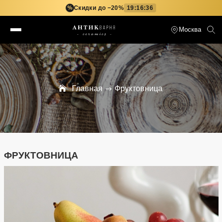
Скидки до −20%
19:16:36
%
Москва
Главная
Фруктовница
ФРУКТОВНИЦА