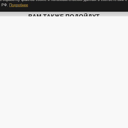
м РФ.
Подробнее
ВАМ ТАКЖЕ ПОДОЙДУТ
2 400 Р
2 400 Р
7 
и
Емкость для кофе с
Емкость для чая с
Наб
ая
надписью кофе
надписью чай
сып