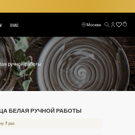
Москва
М
О НАС
лая ручной работы
ЦА БЕЛАЯ РУЧНОЙ РАБОТЫ
ину
7
раз