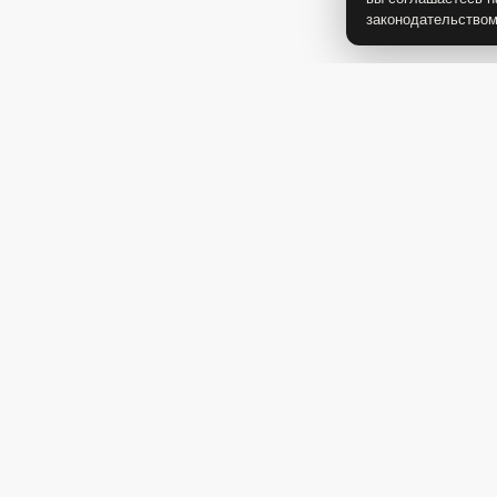
законодательство
-20%
2 200 Р
2 600 Р
1 760 Р
Сахарница с крышкой 
Сахарница с крышкой и
надписью Сахар, черн
надписью Сахар, белая