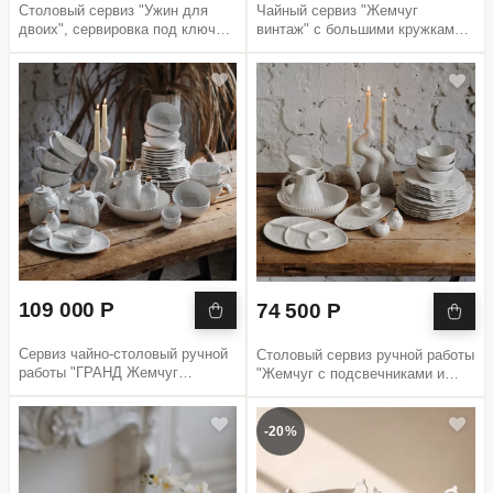
Столовый сервиз "Ужин для
Чайный сервиз "Жемчуг
двоих", сервировка под ключ
винтаж" с большими кружками
Белый Жемчуг
размера XL
109 000 Р
74 500 Р
Сервиз чайно-столовый ручной
Столовый сервиз ручной работы
работы "ГРАНД Жемчуг
"Жемчуг с подсвечниками и
винтаж", готовое решение,
акссессуарами"
сподсвечниками и
аксессуарами для сервировки
-20%